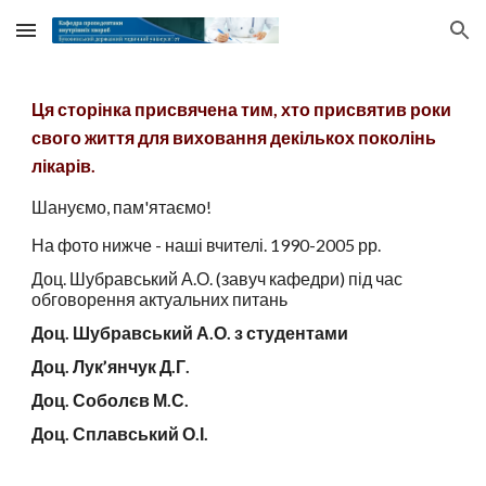
Skip to main content
Skip to navigation
Ця сторінка присвячена тим, хто присвятив роки
свого життя для виховання декількох поколінь
лікарів.
Шануємо, пам'ятаємо!
На фото нижче - наші вчителі. 1990-2005 рр.
Доц. Шубравський А.О. (завуч кафедри) під час
обговорення актуальних питань
Доц. Шубравський А.О. з студентами
Доц. Лук’янчук Д.Г.
Доц. Соболєв М.С.
Доц. Сплавський О.І.