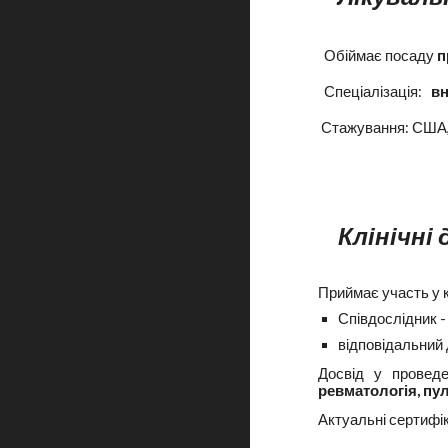
Обіймає посаду
п
Спеціалізація:
вн
Стажування: США, П
Клінічні
Приймає участь у к
Співдослідник -
відповідальний 
Досвід у прове
ревматологія, пул
Актуальні сертифік