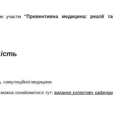
дною участю
“Превентивна медицина: реалії та
ність
а, симуляційної медицини.
ь можна
ознайомитися тут:
видання колективу кафедри