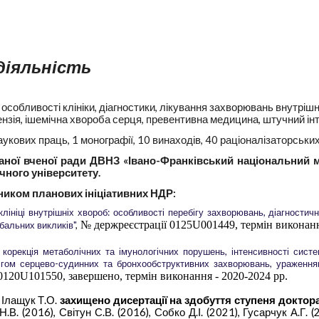
діяльність
:
особливості клініки, діагностики, лікування захворювань внутрішн
ензія, ішемічна хвороба серця,
превентивна медицина
, штучний ін
аукових праць, 1 монографії, 10 винаходів,
40
раціоналізаторських
ваної вченої ради ДВНЗ «Івано-Франківський національний 
ного університету.
ником планових ініціативних НДР:
клініці внутрішніх хвороб: особливості перебігу захворювань, діагностич
№ держреєстрації 0125U001449, термін виконанн
обальних викликів"
,
корекція метаболічних та імунологічних порушень, інтенсивності систе
ігом серцево-судинних та бронхообструктивних захворювань, ураження
0120U101550, завершено, термін виконання - 2020-2024 рр.
Ілащук Т.О.
захищено дисертації на здобуття ступеня доктор
 Н.В. (2016),
Світун С.В. (2016),
Собко Д.І. (2021),
Гусарчук А.Г. (