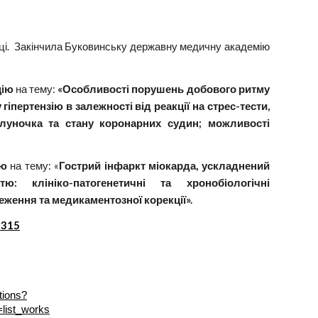
вці. Закінчила Буковинську державну медичну академію
цію
на тему:
«Особливості порушень добового ритму
гіпертензію в залежності від реакції на стрес-тести,
шлуночка та стану коронарних судин; можливості
ію
на тему: «
Гострий інфаркт міокарда, ускладнений
ю: клініко-патогенетичні та хронобіологічні
еження та медикаментозної корекції».
8315
tions?
list_works