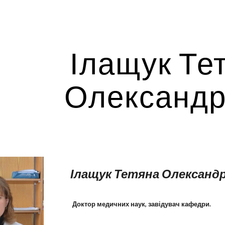
ip to main content
Skip to navigat
Ілащук Те
Олександр
Ілащук Тетяна Олександр
Доктор медичних наук, завідувач кафедри.