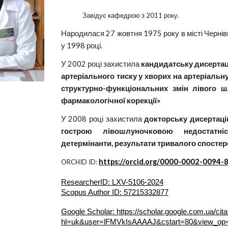
Завідує кафедрою з 2011 року.
Народилася 27 жовтня 1975 року в місті Черні
у 1998 році.
У 2002 році захистила
кандидатську дисерта
артеріального тиску у хворих на артеріальну 
структурно-функціональних змін лівого 
фармакологічної корекції»
У
2008 році
захистила
докторську дисертац
гострою лівошлуночковою недостатніст
детермінанти, результати тривалого спостер
https://orcid.org/0000-0002-0094-
ORCHID ID:
ResearcherID: LXV-5106-2024
Scopus Author ID: 57215332877
Google Scholar: https://scholar.google.com.ua/cita
hl=uk&user=lFMVkIsAAAAJ&cstart=80&view_op=