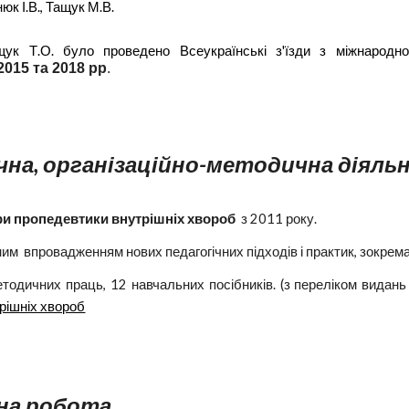
юк І.В., Тащук М.В.
ащук Т.О. було проведено Всеукраїнські з'їзди з міжнаро
2015 та 2018 рр
.
чна, організаційно-методична діяль
ри
пропедевтики внутрішніх хвороб
з 2011 року.
им впровадженням нових педагогічних підходів і практик, зокрем
етодичних
праць, 1
2
навчальних посібників. (з переліком видан
рішніх хвороб
на робота