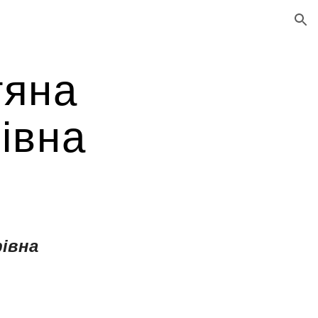
ion
тяна
івна
івна