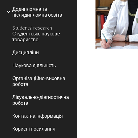
Додипломна та
післядипломна освіта
Students' research -
Студентське наукове
товариство
Дисципліни
Наукова діяльність
Організаційно-виховна
робота
Лікувально-діагностична
робота
Контактна інформація
Корисні посилання