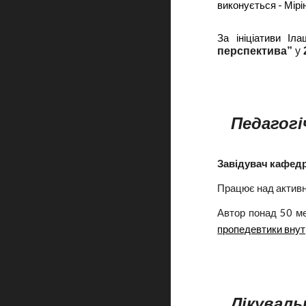
виконується - Мірін
За ініціативи Іл
перспектива”
у
Педагогі
З
авідувач кафед
Працює над активн
Автор понад
5
0
м
пропедевтики внут
Лікуваль