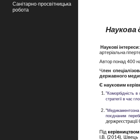
Санітарно-просвітницька
робота
Наукова 
Наукові інтереси
артеріальна гіперт
Автор понад
4
00 н
Ч
лен спеціалізо
державного медич
Є науковим керів
"Коморбідність в 
стратегії в час гл
"
Медикаментозна 
поєднаним переб
держреєстрації 
Під
керівництвом
І.В. (2014), Швець