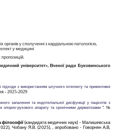
іх органів у сполученні з кардіальною патологією,
телект у медицині
 пропозицій.
медичний університет»
, Вченої ради Буковинського
ні підходи з використанням штучного інтелекту та превентивні
я - 2025-2029
много запалення та ендотеліальної дисфункції у пацієнтів з
м опорно-рухового апарату та хронічними дерматозами
". №
а філософії
(кандидата медичних наук) - Малишевська
2022), Чобану Я.В. (2025), , апробовано - Говорнян А.В,