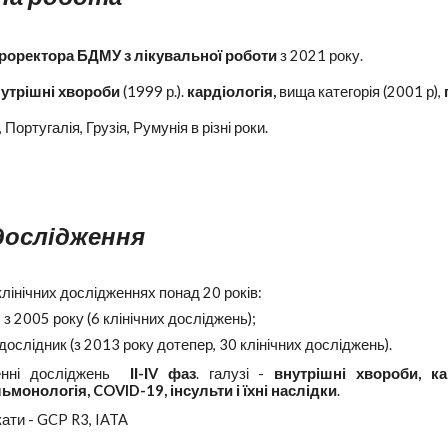
роректора БДМУ з лікувальної роботи
з 2021 року.
утрішні хвороби
(1999 р.).
кардіологія,
вища категорія
(2001 р),
ортугалія, Грузія, Румунія в різні роки.
 дослідження
лінічних дослідженнях понад 20 років:
 з 2005 року (6 клінічних досліджень);
дослідник (з 2013 року дотепер, 30 клінічних досліджень).
денні досліджень
ІІ-ІV фаз
. галузі -
внутрішні хвороби, ка
ьмонологія, COVID-19, інсульти і їхні наслідки
.
ати - GCP R3, IATA