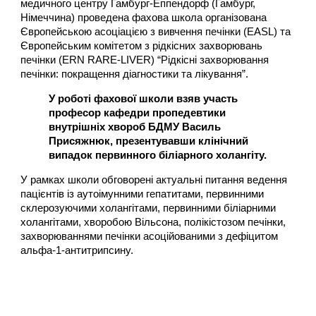
медичного центру Гамбург-Еппендорф (Гамбург,
Німеччина) проведена фахова школа організована
Європейською асоціацією з вивчення печінки (EASL) та
Європейським комітетом з рідкісних захворювань
печінки (ERN RARE-LIVER) “Рідкісні захворювання
печінки: покращення діагностики та лікування”.
У роботі фахової школи взяв участь
професор кафедри пропедевтики
внутрішніх хвороб БДМУ Василь
Присяжнюк, презентувавши клінічний
випадок первинного біліарного холангіту.
У рамках школи обговорені актуальні питання ведення
пацієнтів із аутоімунними гепатитами, первинними
склерозуючими холангітами, первинними біліарними
холангітами, хворобою Вільсона, полікістозом печінки,
захворюваннями печінки асоційованими з дефіцитом
альфа-1-антитрипсину.