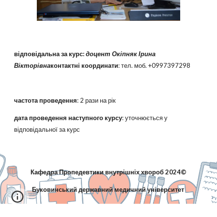
відповідальна за курс:
доцент Окіпняк Ірина
Вікторівна
контактні координати
: тел. моб. +0997397298
частота проведення
: 2 рази на рік
дата проведення наступного курсу
:
уточнюється у
відповідальної за курс
Кафедра Пропедевтики внутрішніх хвороб 2024©
Буковинський державний медичний університет