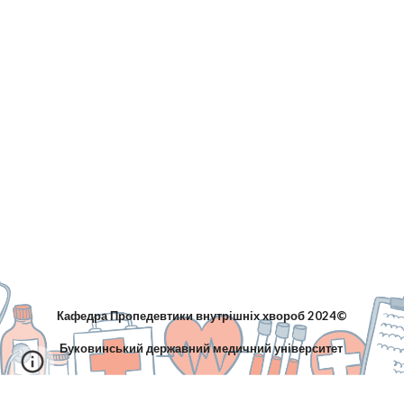
Кафедра Пропедевтики внутрішніх хвороб 2024©
Буковинський державний медичний університет