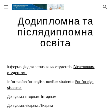
Skip to main content
Skip to navigation
Додипломна та
післядипломна
освіта
Інформація для вітчизняних студентів:
Вітчизняним
студентам
Information for english-medium students:
For foreign
students
До відома інтернам:
Інтернам
До відома лікарям:
Лікарям