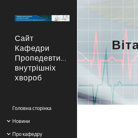
Sk
Сайт
Віт
Кафедри
Пропедевтики
внутрішніх
хвороб
Головна сторінка
Новини
Про кафедру