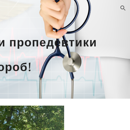
ion
ри пропедевтики
ороб!