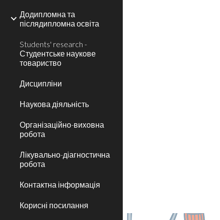
Додипломна та
післядипломна освіта
Students' research -
Студентське наукове
товариство
Дисципліни
Наукова діяльність
Організаційно-виховна
робота
Лікувально-діагностична
робота
Контактна інформація
Корисні посилання